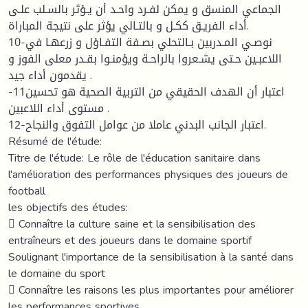
الجماعي المنسق و يمكن لفـرد واحـد أن يـؤثر بالسـلب علـى
أداء الفريـق ككـل و بالتـالي يؤثر على نتيجة المباراة.
10-نوصـي المـدربين بـالتحلي بصـفة التفـاؤل و زرعهـا في
اللاعبـين حـتى يشـعروا بالراحـة ويؤمنـوا بقـدر معلى الفوز و
يقدمون أداء جيد .
-11اعتبار أن الهدف الحقيقي من التربية الصحية هو تحسين
مستوى أداء اللاعبين .
12-اعتبار الجانب البدني عاملا من عوامل التفوق والنجاح.
Résumé de l'étude:
Titre de l'étude: Le rôle de l'éducation sanitaire dans
l'amélioration des performances physiques des joueurs de
football
les objectifs des études:
 Connaître la culture saine et la sensibilisation des
entraîneurs et des joueurs dans le domaine sportif
Soulignant l'importance de la sensibilisation à la santé dans
le domaine du sport
 Connaître les raisons les plus importantes pour améliorer
les performances sportives