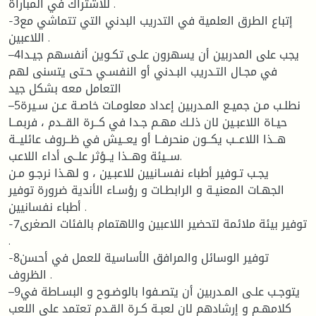
للاشتراك في المباراة .
-3إتباع الطرق العلمية في التدريب البدني التي تتماشي مع
اللاعبين .
–4يجب على المدربين أن يسهرون علـى تكـوين أنفسهم جيـدا
في مجـال التـدريب البـدني أو النفسـي حـتى يتسنى لهم
التعامل معه بشكل جيد
–5نطلـب مـن جميـع المـدربين إعداد معلومـات خاصـة عـن سـيرة
حيـاة اللاعبـين لان ذلـك مهـم جـدا في كــرة القــدم ، فربمــا
هــذا اللاعــب يكــون منحرفــا أو يعــيش في ظــروف عائليــة
ســيئة وهــذا يــؤثر علــى أداء اللاعب.
يجـب تـوفير أطباء نفسـانيين للاعبـين ، و لهـذا نرجـو مـن
الجهـات المعنيـة و الرابطـات و رؤسـاء الأندية ضرورة توفير
أطباء نفسانيين .
-7توفير بيئة ملائمة لتحضير اللاعبين والاهتمام بالفئات الصغرى
.
-8توفير الوسائل والمرافق الأساسية للعمل في أحسن
الظروف .
–9يتوجـب علـى المـدربين أن يتصـفوا بالوضـوح و البسـاطة في
كلامهـم و إرشادهم لان لعبـة كـرة القـدم تعتمد على اللعب