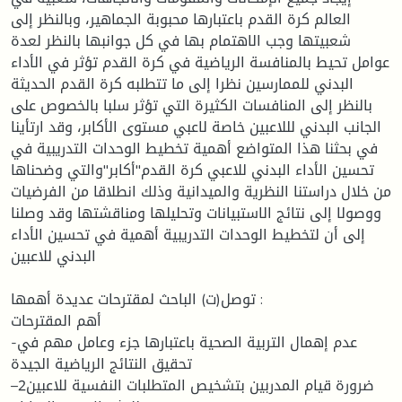
العالم كرة القدم باعتبارها محبوبة الجماهير، وبالنظر إلى
شعبيتها وجب الاهتمام بها في كل جوانبها بالنظر لعدة
عوامل تحيط بالمنافسة الرياضية في كرة القدم تؤثر في الأداء
البدني للممارسين نظرا إلى ما تتطلبه كرة القدم الحديثة
بالنظر إلى المنافسات الكثيرة التي تؤثر سلبا بالخصوص على
الجانب البدني لللاعبين خاصة لاعبي مستوى الأكابر، وقد ارتأينا
في بحثنا هذا المتواضع أهمية تخطيط الوحدات التدريبية في
تحسين الأداء البدني للاعبي كرة القدم"أكابر"والتي وضحناها
من خلال دراستنا النظرية والميدانية وذلك انطلاقا من الفرضيات
ووصولا إلى نتائج الاستبيانات وتحليلها ومناقشتها وقد وصلنا
إلى أن لتخطيط الوحدات التدريبية أهمية في تحسين الأداء
البدني للاعبين
توصل(ت) الباحث لمقترحات عديدة أهمها :
أهم المقترحات
-عدم إهمال التربية الصحية باعتبارها جزء وعامل مهم في
تحقيق النتائج الرياضية الجيدة
–2ضرورة قيام المدربين بتشخيص المتطلبات النفسية للاعبين