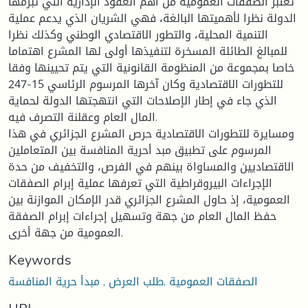
تعتبر الصفقات العمومية من أهم العقود الإدارية التي تبرمها
الدولة نظرا لأهميتها البالغة، فهي الشريان الذي يدعم عملية
التنمية المحلية، والتطور الاقتصادي الوطني وكذلك نظرا
للمبالغ الطائلة المسخرة لتنفيذها أولى لها المشرع اهتماما
خاصا بمجموعة من المنظومة القانونية التي يتم تحيينها وفقا
للتطورات الاقتصادية وكان آخرها المرسوم الرئاسي 15-247
الذي جاء في إطار الإصلاحات التي انتهجتها الدولة لحماية
المال العام وعقلنة التصرف فيه.
ومسايرة للتطورات الاقتصادية حرص المشرع الجزائري في هذا
المرسوم على تطبيق مبد أحرية المنافسة بين المتعاملين
الاقتصاديين والمساواة بينهم في الفرص، والتخفيف من حدة
الإجراءات البيروقراطية التي تعرفها عملية إبرام الصفقات
العمومية، إذ حاول المشرع الجزائري قدر الإمكان الموازنة بين
حفظ المال العام من جهة وتسهيل إجراءات إبرام الصفقة
العمومية من جهة أخرى.
Keywords
الصفقات العمومية ,طلب العرض , مبدأ حرية المنافسة