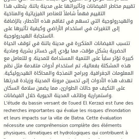
تقييم مخاطر الفيضانات وتأثيراتها على مدينة باتنة. يتطلب هذا
التقييم فهماً شاملاً للعناصر الفيزيائية والمناخية
والهيدرولوجية التي تسهم في تفاقم هذه الأخطار، بالإضافة
إلى التغيرات في استخدام الأراضي وكيفية تأثيرها على
الاستجابة الهيدرولوجية.
تتسبب الفيضانات المتكررة في مدينة باتنة في توقف الحياة
الحضرية بشكل مؤقت، مما يؤدي إلى خسائر بشرية ومادية
كبيرة تؤثر سلباً على التنمية المستدامة للمدينة. و للتعامل مع
هذه المشكلة بفعالية، تم استخدام أدوات متقدمة مثل نظم
المعلومات الجغرافية. وبرامج النمذجة والمحاكاة الهيدروليكية.
تهدف هذه الأدوات إلى تحسين مرونة المدينة وزيادة قدرتها
على التكيف مع حالات الطوارئ، مما يضمن سلامة السكان
واستمرارية وظائف المدينة الحيوية خلال الفيضانات.
L'étude du bassin versant de l'oued El Kerzazi est l'une des
recherches importantes qui évalue les risques d'inondation
et leurs impacts sur la ville de Batna. Cette évaluation
nécessite une compréhension complète des éléments
physiques, climatiques et hydrologiques qui contribuent à