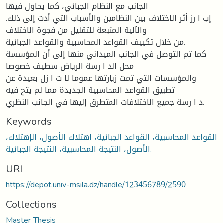
الجانب مع النظام الجبائي، كما یحاول فیها
إب ا رز أثر الاختلاف بین النظامین والأسباب التي أدت إلى ذلك.
والآلیة المتبعة للتقلیل من فجوة الاختلاف
من خلال تكییف القواعد المحاسبیة والقواعد الجبائیة.
كما تم التوصل في الجانب المیداني منها إلى أن المؤسسة
محل الد ا رسة الریاض سطیف خصوصا
والمؤسسات التي تمت زیارتها عموما لا ت ا زل بعیدة عن
تطبیق القواعد المحاسبیة الجدیدة مما لم یتح فیه
د ا رسة جمیع الاختلافات المتطرق إلیها في الجانب النظري.
Keywords
القواعد المحاسبیة، القواعد الجبائیة، اهتلاك الأصول، الإهتلاك،
الأصول، النتیجة المحاسبیة، النتیجة الجبائیة.
URI
https://depot.univ-msila.dz/handle/123456789/2590
Collections
Master Thesis