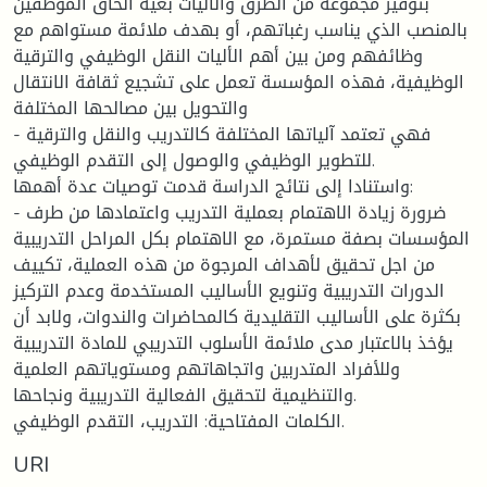
بتوفير مجموعة من الطرق والأليات بغية ألحاق الموظفين
بالمنصب الذي يناسب رغباتهم، أو بهدف ملائمة مستواهم مع
وظائفهم ومن بين أهم الأليات النقل الوظيفي والترقية
الوظيفية، فهذه المؤسسة تعمل على تشجيع ثقافة الانتقال
والتحويل بين مصالحها المختلفة
- فهي تعتمد آلياتها المختلفة كالتدريب والنقل والترقية
للتطوير الوظيفي والوصول إلى التقدم الوظيفي.
واستنادا إلى نتائج الدراسة قدمت توصيات عدة أهمها:
- ضرورة زيادة الاهتمام بعملية التدريب واعتمادها من طرف
المؤسسات بصفة مستمرة، مع الاهتمام بكل المراحل التدريبية
من اجل تحقيق لأهداف المرجوة من هذه العملية، تكييف
الدورات التدريبية وتنويع الأساليب المستخدمة وعدم التركيز
بكثرة على الأساليب التقليدية كالمحاضرات والندوات، ولابد أن
يؤخذ بالاعتبار مدى ملائمة الأسلوب التدريبي للمادة التدريبية
وللأفراد المتدربين واتجاهاتهم ومستوياتهم العلمية
والتنظيمية لتحقيق الفعالية التدريبية ونجاحها.
الكلمات المفتاحية: التدريب، التقدم الوظيفي.
URI