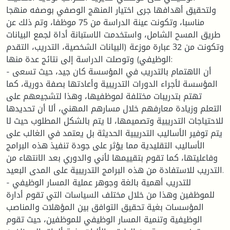
ولتحقيق أهدافها جرى اختيار المنهج الوصفي بوصفه منهجا
مناسبا، وتكونت عينة الدراسة من 75 موظفا، وتم ذلك عن
طريق المسح الشامل، واستخدمت الاستبانة أداة لجمع البيانات
وتكونت من 32 عبارة موزعة (البيانات الشخصية، التدريب، التقدم
الوظيفي) وتوصلت الدراسة إلى نتائج عدة منها:
- أن الاهتمام بالتدريب في المؤسسة كان جيد، حيث تسعى
المؤسسة لأجراء الدورات التدريبية وأعادتها بصفة دورية، كما
تهتم بتدريبات مختلفة لموظفيها، وهذا لتشجيعهم على
التعلم وزيادة معارفهم خلال مسارهم المهني، ألا أن تحديدها
للاحتياجات التدريبية وتصميمها، لا يتم بالشكل المطلوب حيث لا
يتم توفير الأساليب التدريبية الحديثة بل يعتمد في الغالب على
الأساليب التقليدية مما يؤثر على جودة تنفيذ هذه البرامج
وفاعليتها، كما تقوم بتقييمها لأني والدوري بعد الانتهاء من
التدريب للاستفادة من هذه البرامج التدريبية على المدى البعيد.
- للتدريب أهمية بالغة وجوهر عملية المسار الوظيفي
للموظفين وهذا من خلال مختلف السياسات التي تقوم أدارة
المؤسسات بغية تحقيق التوافق بين المؤهلات والمناصب
الوظيفية وتنمية المسار الوظيفي للموظفين، حيث تقوم