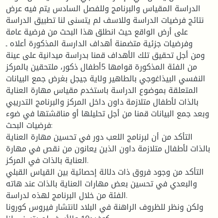
الدراسة المقياس والبرنامج وللفصل السادس يتم فيه عرض
نتائج فرضيات الدراسة وللاسف لم يتسنى لنا تطبيق الدراسة
على أرض الواقع حيث انطلق هذا البحث من فرضية عامة
وفرضيات جزئية متضمنة أهداف الدارسة المذكورة أعلاه ـ
ومن أجل تحقيق تلك الأهداف قمنا بدراسة ميدانية على عينة
من الفئة المذكورة قوامها 5أطفال ذكور، ملتحقين بالمركز
النفسي البيذاغوجي بالطاهير ولاية جيجل بغرض جمع البيانات
المتعلقة بموضوع الدراسة باستخدم مقياس مهارة العناية
بالذات لأطفال متلازمة داون داخل المركز والبرنامج التدريبي
وبعد جمع البيانات قمنا من أجل تحليلها أو مناقشتها في ضوء
فرضيات البحث:
التأكد من أن لبرنامج اللعب دور في تحسين مهارة العناية
بالذات لأطفال متلازمة داون الذين يعانون من نقص في مهارة
العناية بالذات في المركز.
التأكد من وجود فروق ذات دلالة إحصائية بين القياس القبلي
والبعدي في تحسين بعض مهارات العناية بالذات عند هاته
الفئة من خلال البرنامج لهذه لدراسة.
ولكن ونظر للظروف الراهنة في البلاد لانتشار فيروس كورونا