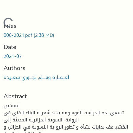
Loading...
Files
006-2021.pdf
(2.38 MB)
Date
2021-07
Authors
لعــمــارة وفـــاء, تجـــوري سعــیدة
Abstract
لممخص
تسعى ىذه الدراسة الموسومة بػػ: شعرية البناء الفني في
الرواية النسوية الجزائرية الحديثة إلى
الكشؼ عف بدايات نشأة و تطور الرواية النسوية في الجزائر، و