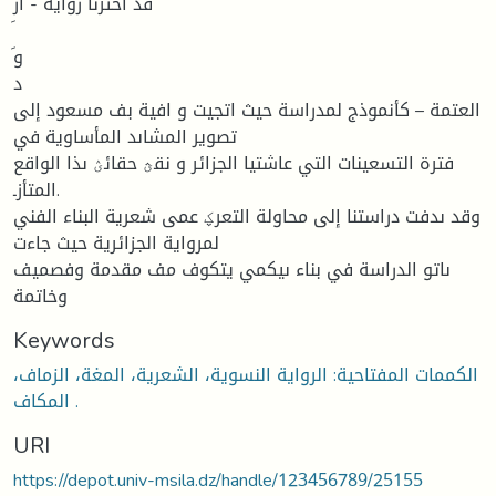
قد اخترنا رواية - ار
د
العتمة – كأنموذج لمدراسة حيث اتجيت و افية بف مسعود إلى
تصوير المشاىد المأساوية في
فترة التسعينات التي عاشتيا الجزائر و نقؿ حقائؽ ىذا الواقع
المتأزـ.
وقد ىدفت دراستنا إلى محاولة التعرؼ عمى شعرية البناء الفني
لمرواية الجزائرية حيث جاءت
ىاتو الدراسة في بناء ىيكمي يتكوف مف مقدمة وفصميف
وخاتمة
Keywords
الكممات المفتاحية: الرواية النسوية، الشعرية، المغة، الزماف،
المكاف .
URI
https://depot.univ-msila.dz/handle/123456789/25155