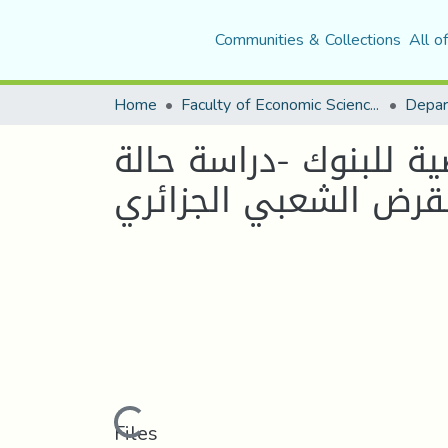
Communities & Collections
All o
Home
Faculty of Economic Sciences, Commerce and Management Sciences
Depar
ية للبنوك -دراسة حالة
Loading...
Files