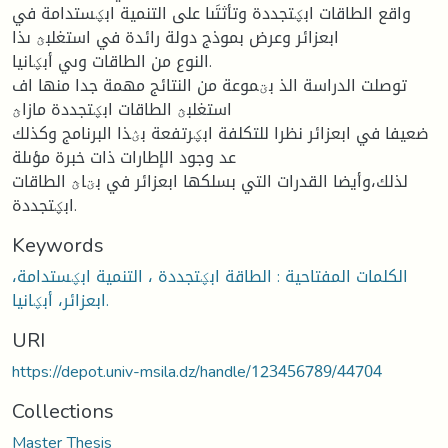
واقع الطاقات ابؼتجددة وتأثتَىا على التنمية ابؼستدامة في
ابعزائر وعرض بموذج دولة رائدة في استغلبؿ ىذا
النوع من الطاقات وىي أبؼانيا.
توصلت الدراسة الذ بؾموعة من النتائج مهمة جدا منها اف
استغلبؿ الطاقات ابؼتجددة مازاؿ
ضعيفا في ابعزائر نظرا للتكلفة ابؼرتفعة بؽذا البرنامج وكذلك
عد وجود الإطارات ذات خبرة مؤىلة
لذلك،وأيضا القدرات التي بسلكها ابعزائر في بؾاؿ الطاقات
ابؼتجددة.
Keywords
الكلمات المفتاحية : الطاقة ابؼتجددة ، التنمية ابؼستدامة،
ابعزائر، أبؼانيا.
URI
https://depot.univ-msila.dz/handle/123456789/44704
Collections
Master Thesis