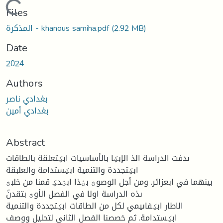
Loading...
Files
(2.92 MB)
المذكرة - khanous samiha.pdf
Date
2024
Authors
بغدادي ناصر
بغدادي أمين
Abstract
ىدفت الدراسة الذ الإبؼا بالأساسيات ابؼتعلقة بالطاقات
ابؼتجددة والتنمية ابؼستدامة والعلبقة
بينهما في ابعزائر. ومن أجل الوصوؿ بؽذا ابؽدؼ قمنا من خلبؿ
ىذه الدراسة اولا في الفصل الأوؿ بتقدنً
الاطار ابؼفاىيمي لكل من الطاقات ابؼتجددة والتنمية
ابؼستدامة. ثم خصصنا الفصل الثاني لتحليل ووصف