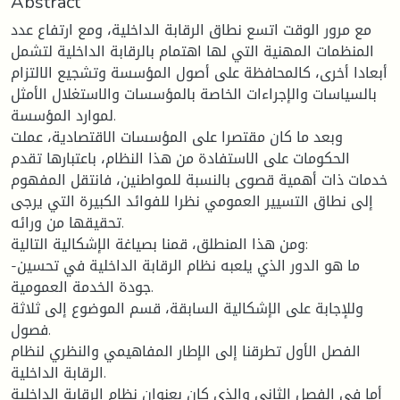
Abstract
مع مرور الوقت اتسع نطاق الرقابة الداخلية، ومع ارتفاع عدد
المنظمات المهنية التي لها اهتمام بالرقابة الداخلية لتشمل
أبعادا أخرى، كالمحافظة على أصول المؤسسة وتشجیع الالتزام
بالسیاسات والإجراءات الخاصة بالمؤسسات والاستغلال الأمثل
لموارد المؤسسة.
وبعد ما كان مقتصرا على المؤسسات الاقتصادية، عملت
الحكومات على الاستفادة من هذا النظام، باعتبارها تقدم
خدمات ذات أهمیة قصوى بالنسبة للمواطنين، فانتقل المفهوم
إلى نطاق التسییر العمومي نظرا للفوائد الكبیرة التي یرجى
تحقیقها من ورائه.
ومن هذا المنطلق، قمنا بصياغة الإشكالية التالية:
-ما هو الدور الذي يلعبه نظام الرقابة الداخلیة في تحسین
جودة الخدمة العمومیة.
وللإجابة على الإشكالية السابقة، قسم الموضوع إلى ثلاثة
فصول.
الفصل الأول تطرقنا إلى الإطار المفاهيمي والنظري لنظام
الرقابة الداخلية.
أما في الفصل الثاني والذي كان بعنوان نظام الرقابة الداخلیة