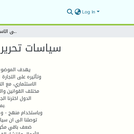
Log In
سياسات تحرير التجارة الدولية وأثرها على الاستثمار الأجنبي المباشر
سياسات تحرير ا
يهدف الموضوع ا
وتأثيره على التجارة
الاستثماري، مع ال
مختلف القوانين والل
الدول اخترنا الج
بمع
وباستخدام منهج - وص
توصلنا الى ان سياس
ضعف باقي مكونات