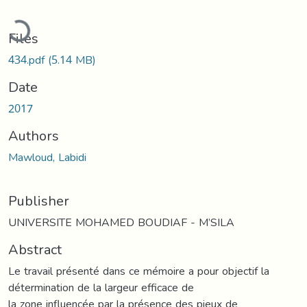
oading...
Files
434.pdf
(5.14 MB)
Date
2017
Authors
Mawloud, Labidi
Publisher
UNIVERSITE MOHAMED BOUDIAF - M’SILA
Abstract
Le travail présenté dans ce mémoire a pour objectif la
détermination de la largeur efficace de
la zone influencée par la présence des pieux de