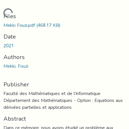
Loading...
Files
Mekki Fouzi.pdf
(468.17 KB)
Date
2021
Authors
Mekki, Fouzi
Publisher
Faculté des Mathématiques et de l’Informatique
Département des Mathématiques - Option : Equations aux
dérivées partielles et applications
Abstract
Dans ce mémoire, nous avons étudié un problème aux