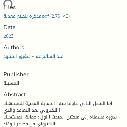
ding...
Files
مذكرة للطبع معدلة.pdf
(2.76 MB)
Date
2023
Authors
عبد السالم عم - صغيور الميلود
Publisher
المسيلة
Abstract
أما الفصل الثاني تناولنا فيه : الحماية المدنية للمستهلك
االلكتروني بعد التعاقد والذي
بدوره قسمناه إلى مبحثين المبحث األول : حماية المستهلك
االلكتروني من مخاطر الوفاء