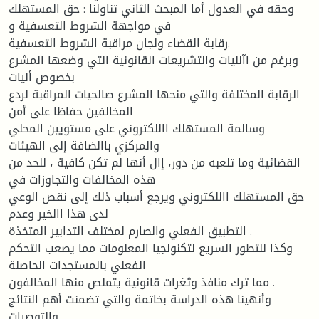
وحقه في العدول أما المبحث الثاني تناولنا : حق المستهلك
في مواجهة الشروط التعسفية و
رقابة القضاء ولجان مراقبة الشروط التعسفية.
وبرغم من اآلليات والتشريعات القانونية التي وضعها المشرع
بخصوص أليات
الرقابة المختلفة والتي منحها المشرع صالحيات المراقبة لردع
المخالفين حفاظا على أمن
وسالمة المستهلك االلكتروني على مستويين المحلي
والمركزي باالضافة إلى الهيئات
القضائية وما تلعبه من دور، إال أنها لم تكن كافية ، للحد من
هذه المخالفات والتجاوزات في
حق المستهلك االلكتروني ويرجع أسباب ذلك إلى نقص الوعي
لدى هذا االخير وعدم
التطبيق الفعلي والصارم لمختلف التدابير المتخذة .
وكذا للتطور السريع لتكنولجيا المعلومات مما يصعب التحكم
الفعلي بالمستجدات الحاصلة
مما ترك منافذ وثغرات قانونية يتملص منها المخالفون .
وأنهينا هذه الدراسة بخاتمة والتي تضمنت أهم النتائج
والتوصيات .