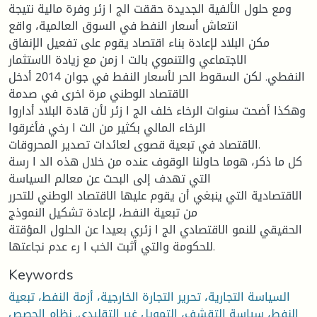
ومع حلول الألفية الجديدة حققت الج ا زئر وفرة مالية نتيجة
انتعاش أسعار النفط في السوق العالمية، واقع
مكن البلاد لإعادة بناء اقتصاد يقوم على تفعيل الإنفاق
الاجتماعي والتنموي بالت ا زمن مع زيادة الاستثمار
النفطي. لكن السقوط الحر لأسعار النفط في جوان 2014 أدخل
الاقتصاد الوطني مرة اخرى في صدمة
وهكذا أضحت سنوات الرخاء خلف الج ا زئر لأن قادة البلاد أداروا
الرخاء المالي بكثير من الت ا رخي فأغرقوا
الاقتصاد في تبعية قصوى لعائدات تصدير المحروقات.
كل ما ذكر، هوما حاولنا الوقوف عنده من خلال هذه الد ا رسة
التي تهدف إلى البحث عن معالم السياسة
الاقتصادية التي ينبغي أن يقوم عليها الاقتصاد الوطني للتحرر
من تبعية النفط، لإعادة تشكيل النموذج
الحقيقي للنمو الاقتصادي الج ا زئري بعيدا عن الحلول المؤقتة
للحكومة والتي أثبت الخب ا رء عدم نجاعتها.
Keywords
السياسة التجارية، تحرير التجارة الخارجية، أزمة النفط، تبعية
النفط، سياسة التقشف، التمويل غير التقليدي. نظام الحصص