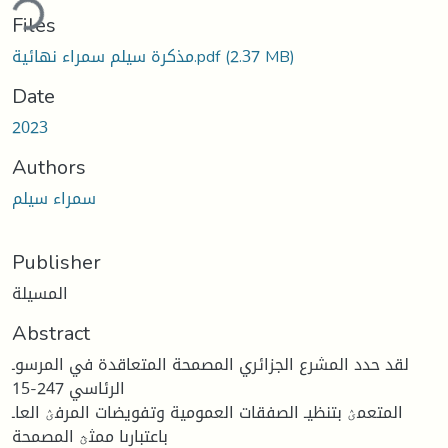
ding...
Files
مذكرة سيلم سمراء نهائية.pdf
(2.37 MB)
Date
2023
Authors
سمراء سيلم
Publisher
المسيلة
Abstract
لقد حدد المشرع الجزائري المصمحة المتعاقدة في المرسوـ
الرئاسي 247-15
المتعمؽ بتنظيـ الصفقات العمومية وتفويضات المرفؽ العاـ
باعتبارىا ممثؿ المصمحة