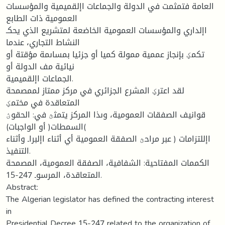
العامة فتمثمت في الدولة والجماعات اإلقميمية والمؤسسات
العمومية ذات الطابع
اإلداري والمؤسسات العمومية الخاضعة لمتشريع الذي يحكـ
النشاط التجاري، عندما
تكمؼ بإنجاز عممية ممولة كميا أو جزئيا بمساىمة مؤقتة أو
نيائية مف الدولة أو
الجماعات اإلقميمية.
لقد اعترؼ المشرع الجزائري في مركز ممتاز لممصمحة
المتعاقدة في مختمؼ
قوانيف الصفقات العمومية، وىذا المركز يتمثؿ في: الحقوؽ
)السمطات( أو الواجبات)
اإللتزامات ( عبر مراحؿ الصفقة العمومية أي أثناء اإلبراـ وأثناء
التنفيذ.
الكممات المفتاحية: الشفافية، الصفقة العمومية، المصمحة
المتعاقدة، المرسوـ 247-15.
Abstract:
The Algerian legislator has defined the contracting interest
in
Presidential Decree 15-247 related to the organization of