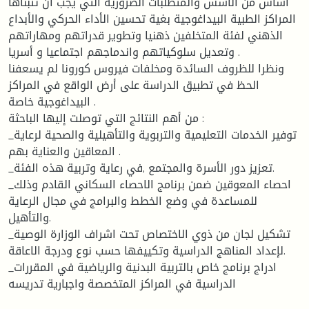
أساس من الأسس والمتطلبات الضرورية التي يجب أن تتبناها
المراكز الطبية البيداغوجية بغية تحسين الأداء الحركي والأبداع
الذهني لفئة المتخلفين ذهنيا وتطوير قدراتهم ومهاراتهم
وتعديل سلوكياتهم واندماجهم اجتماعيا و أسريا .
ونظرا للظروف السائدة ومخلفات فيروس كورونا لم يسعفنا
الحظ في تطبيق الدراسة على أرض الواقع في المراكز
البيداغوجية خاصة .
من أهم النتائج التي توصلت إليها الباحثة :
_توفير الخدمات التعليمية والتربوية والتأهيلية والصحية لرعاية
المعاقين والعناية بهم .
_تعزيز دور الأسرة والمجتمع ,في رعاية وتربية هذه الفئة.
_احصاء المعوقين ضمن برنامج الاحصاء السكاني القادم وذلك
للمساعدة في وضع الخطط والبرامج في مجال الرعاية
والتأهيل.
_تشكيل لجان من ذوي الاختصاص تحت اشراف الوزارة الوصية
لإعداد المناهج الدراسية وتكييفها حسب نوع ودرجة الاعاقة.
_ادراج برنامج خاص بالتربية البدنية والرياضية في المقررات
الدراسية في المراكز المتخصصة واجبارية تدريسه