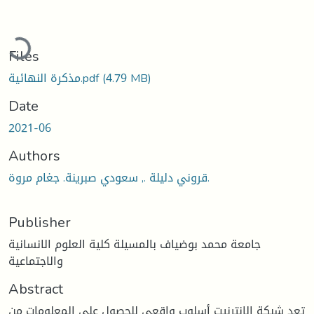
oading...
Files
(4.79 MB)
مذكرة النهائية.pdf
Date
2021-06
Authors
قروني دليلة ., سعودي صبرينة. جغام مروة.
Publisher
جامعة محمد بوضياف بالمسيلة كلية العلوم الانسانية
والاجتماعية
Abstract
تعد شبكة الانترنيت أسلوب واقعي للحصول على المعلومات من