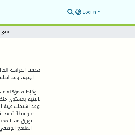
Log In
التوافق النفسي لدى المراهقين الأيتام
هدفت الدراسة الحا
اليتيم، وقد انط
وكإجابة مؤقتة على
اليتيم بمستوى منخ
متوسطة أحمد شو
بورزق عبد المج
المنهج الوصفي 