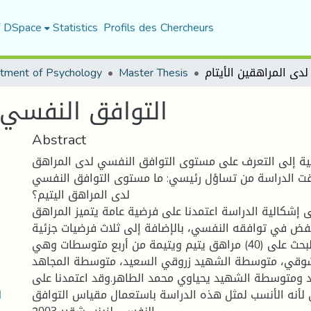
f DSpace
Statistics
Profils des Chercheurs
tment of Psychology
Master Thesis
التوافق النفسي ل
Abstract
لية إلى التعرف على مستوى التوافق النفسي لدى المراهق
لقت الدراسة من تساؤل رئيسي: ما مستوى التوافق النفسي
لدى المراهق اليتيم؟
 إشكالية الدراسة اعتمدنا على فرضية عامة يتميز المراهق
فض في توافقه النفسي، بالإضافة إلى ثلاث فرضيات جزئية.
وقد اشتملت عينة البحث على (40) مراهق يتيم ويتيمة من أربع متوسطات وهي:
قي، متوسطة الشهيد زروقي السعيد، متوسطة المجاهد
يد ومتوسطة الشهيد يحياوي محمد الطاهر.وقد اعتمدنا على
1
لأنه الأنسب لمثل هذه الدراسة باستعمال مقياس التوافق