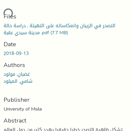
ding...
Files
التصحر في الزيبان وانعكاساته على التهيئة ـ دراسة حالة
(7.7 MB)
مدينة سيدي عقبة .pdf
Date
2018-09-13
Authors
غضبان, مولود
شامي, الميلود
Publisher
University of Msila
Abstract
تشكل ظاهرة التصحر خطرا حقيقيا يهدد كثير من دول العالم