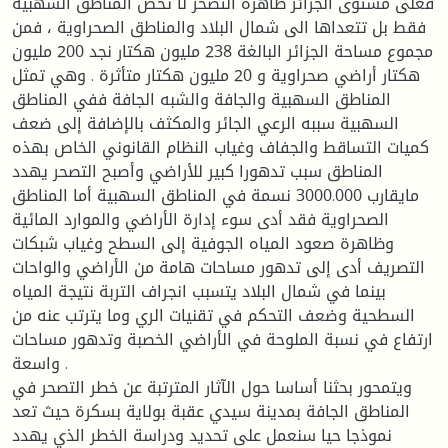
فعلى مستوى الجزائر ظاهرة التصحر لا تخص المناطق السهبية
فقط بل تتعداها الى شمال البلاد والمناطق الصحراوية ، فمن
مجموع مساحة الجزائر البالغة 238 مليون هكتار نجد 200 مليون
هكتار أراضي صحراوية و 20 مليون هكتار متأثرة . وهي تمثل
المناطق السهبية والجافة والشبه الجافة ففي المناطق
السهبية سببه الرعي الجائر والمكثف بالإضافة إلى ضعف
كميات التساقط والجفاف وغياب النظام القانوني الخاص بهذه
المناطق سبب تدهورا كبير للأراضي وأصبح التصحر يهدد
مايقارب 3000.000 نسمة في المناطق السهبية أما المناطق
الصحراوية فقد أدى سوء إدارة الأراضي والموارد المائية
وظاهرة صعود المياه الجوفية إلى السطح وغياب شبكات
التصريف أدى إلى تدهور مساحات هامة من الأراضي والواحات
بينما في شمال البلاد يتسبب انجراف التربة نتيجة المياه
السطحية وضعف التحكم في تقنيات الري وما يترتب عنه من
ارتفاع في نسبة الملوحة في الأراضي الخصبة وتدهور مساحات
واسعة .
ويتمحور بحثنا أساسا حول الآثار المترتبة عن خطر التصحر في
المناطق الجافة بمدينة سيدي عقبة بولاية بسكرة حيث تعد
نموذجا حيا سنعمل على تحديد ودراسة الخطر الذي يهدد