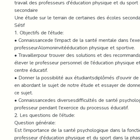
travail des professeurs d'éducation physique et du sport
secondaire
Une étude sur le terrain de certaines des écoles seconda
Sétif
1. Objectifs de l'étude:
• Connaissancede l'impact de la santé mentale dans l'exe
professeurAlomoninvitééducation physique et sportive.
• Travaillerpour trouver des solutions et des recommanda
élever le professeur personnel de l'éducation physique e
centre éducatif.
• Donner la possibilité aux étudiantsdiplômés d'ouvrir d
en abordant le sujet de notre étude et essayer de donn
ce sujet.
• Connaissancedes diversesdifficultés de santé psycholo
professeur pendant l'exercice du processus éducatif.
2. Les questions de l'étude:
Question générale:
Est l'importance de la santé psychologique dans la foncti
professeur d'éducation physique et du sport dans la pha