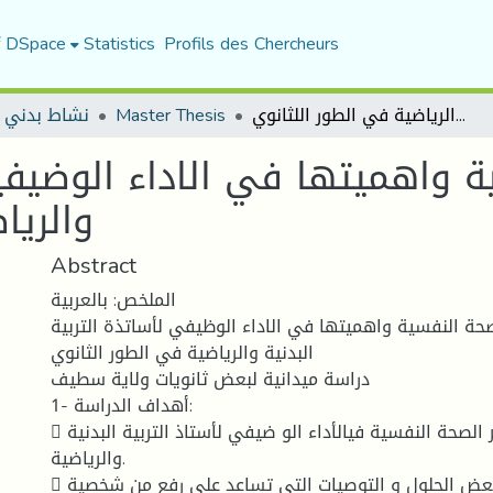
f DSpace
Statistics
Profils des Chercheurs
نشاط بدني 
Master Thesis
الصحة النفسية واهميتها في الاداء الوضيفيلاساتذة التربية البدنية والرياضية في الطور اللثانوي
 واهميتها في الاداء الوضيفيلا
والريا
Abstract
الملخص: بالعربية
صحة النفسية واهميتها في الاداء الوظيفي لأساتذة التربية
البدنية والرياضية في الطور الثانوي
دراسة ميدانية لبعض ثانويات ولاية سطيف
1- أهداف الدراسة:
 معرفة تأثير الصحة النفسية فيالأداء الو ضيفي لأستاذ التربية البدنية
والرياضية.
 العمل على إيجاد بعض الحلول و التوصيات التي تساعد على رفع من شخصية