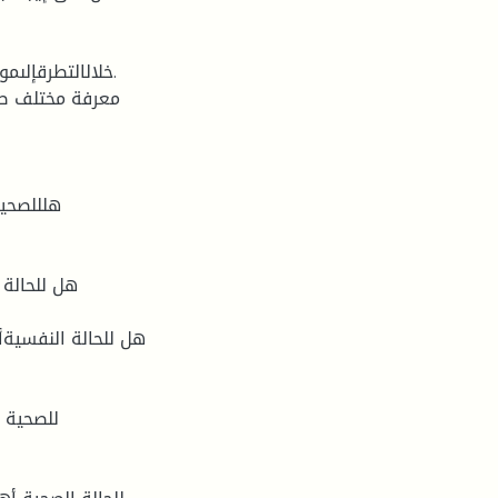
خلالالتطرقإلى.
هلللصحية