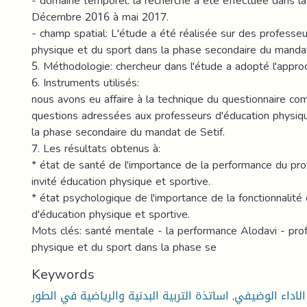
- domaine temporel: la recherche a été effectuée dans la
Décembre 2016 à mai 2017.
- champ spatial: L'étude a été réalisée sur des professeu
physique et du sport dans la phase secondaire du mandat
5. Méthodologie: chercheur dans l'étude a adopté l'approc
6. Instruments utilisés:
nous avons eu affaire à la technique du questionnaire com
questions adressées aux professeurs d'éducation physiq
la phase secondaire du mandat de Setif.
7. Les résultats obtenus à:
* état de santé de l'importance de la performance du pr
invité éducation physique et sportive.
* état psychologique de l'importance de la fonctionnalité
d'éducation physique et sportive.
Mots clés: santé mentale - la performance Alodavi - pro
physique et du sport dans la phase se
Keywords
اساتذة التربية البدنية والرياضية في الطور
,
الاداء الوضيفي