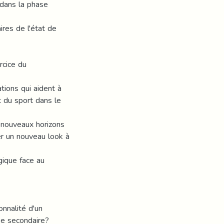
 dans la phase
ires de l'état de
rcice du
tions qui aident à
t du sport dans le
e nouveaux horizons
er un nouveau look à
gique face au
onnalité d'un
se secondaire?