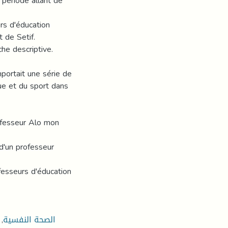
 période allant de
rs d'éducation
 de Setif.
he descriptive.
portait une série de
ue et du sport dans
ofesseur Alo mon
 d'un professeur
fesseurs d'éducation
,
الصحة النفسية