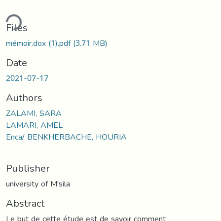
ding...
Files
mémoir.dox (1).pdf
(3.71 MB)
Date
2021-07-17
Authors
ZALAMI, SARA
LAMARI, AMEL
Enca/ BENKHERBACHE, HOURIA
Publisher
university of M'sila
Abstract
Le but de cette étude est de savoir comment