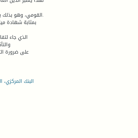
لهذا یعتبر الدین العا
القومي، وهو بذلك یع
على ضرورة الت
البنك المركزي، ا