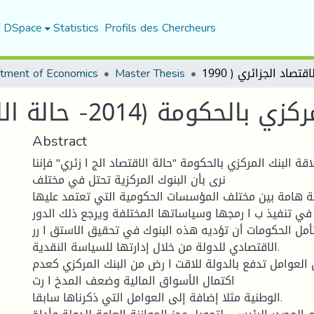
f DSpace
Statistics
Profils des Chercheurs
tment of Economics
Master Thesis
201- حالة الاقتصاد الجزائري ( 1990
Abstract
اقة البنك المركزي بالحكومة "حالة الاقتصاد الج ا زئري" فإننا
نرى بأن البنوك المركزیة تحتل في مختلف
نة هامة بین مختلف المؤسسات الحكومیة التي تعتمد علیها
في تنفیذ ب ا رمجها وسیاساتها المختلفة ویرجع ذلك الدور
أمل الحكومات أن تؤدیه هذه البنوك في تحقیق الاستق ا رر
الاقتصادي للدولة من خلال إدارتها للسیاسة النقدیة.
العوامل تدفع بالدولة للاقت ا رض من البنك المركزي كعدم
اكتمال الأسواق المالیة وضعف المدخ ا رت
الوطنیة مثلا إضافة إلى العوامل التي ذكرناها سابقا.