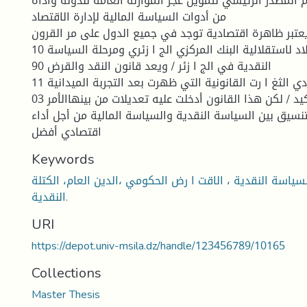
م المصدر الرئیسي لتمویل عجز الموازنة العامة للدولة وأداة
من أدوات السیاسة المالیة لإدارة الاقتصاد
تبر ظاهرة اقتصادیة توجد في جمیع الدول على مر القرون.
10 بمثابة شهادة میلاد لاستقلالیة البنك المركزي الج ا زئري ومرحلة السیاسة
النقدیة في الج ا زئر / ویعد قانون النقد والقرض 90
11 الذي جاء لتفادي الثغ ا رت القانونیة التي ظهرت بعد التجربة المیدانیة
والتأكید / لكن هذا القانون أدخلت علیه تعدیلات من بینهاالأمر 03
نسیق بین السیاسة النقدیة والسیاسة المالیة من أجل أداء
اقتصادي أفضل
Keywords
لسیاسة النقدیة ، الاقت ا رض الحكومي ،الدین العام، الكتلة
النقدیة.
URI
https://depot.univ-msila.dz/handle/123456789/10165
Collections
Master Thesis