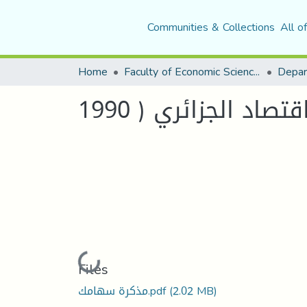
Communities & Collections
All o
Home
Faculty of Economic Sciences, Commerce and Management Sciences
Depar
Loading...
Files
(2.02 MB)
مذكرة سهامك.pdf