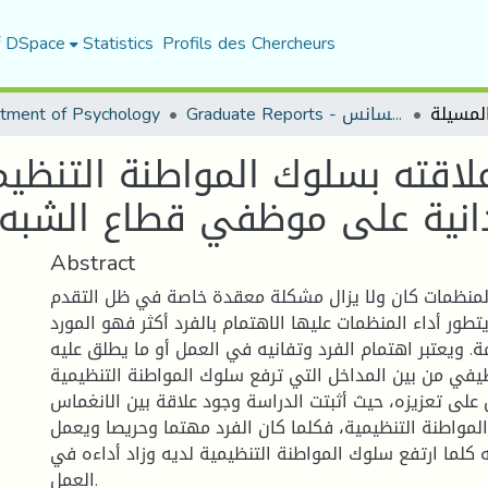
f DSpace
Statistics
Profils des Chercheurs
Graduate Reports - تقارير الليسانس
tment of Psychology
لاقته بسلوك المواطنة التنظ
انية على موظفي قطاع الشبه ا
Abstract
لمنظمات كان ولا يزال مشكلة معقدة خاصة في ظل التقدم
طور أداء المنظمات عليها الاهتمام بالفرد أكثر فهو المورد
 ويعتبر اهتمام الفرد وتفانيه في العمل أو ما يطلق عليه
يفي من بين المداخل التي ترفع سلوك المواطنة التنظيمية
على تعزيزه، حيث أثبتت الدراسة وجود علاقة بين الانغماس
مواطنة التنظيمية، فكلما كان الفرد مهتما وحريصا ويعمل
كلما ارتفع سلوك المواطنة التنظيمية لديه وزاد أداءه في
العمل.