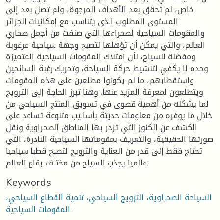
خاص، لم تحقق بعد الأهداف المرجوة، ولم تصل بعد إلى
المستوى المطلوب الذي يتناسب مع إمكانيات الجزائر
والمقومات السياحية لصحراءها التي صنفت من أجمل صحاري
العالم، والتي يمكن أن تؤهلها لتصبح وجهة سياحية مرغوبة
ومفضلة للسياح، لأن امتلاك المقومات السياحية المتميزة
وحده لا يكفي لتنشيط حركة السياحة، وتحريك رغبة السائحين
واستقطابهم، ما لم يكونوا مطلعين على هذه المقومات
ويتطلعون لمعرفة المزيد عنها. وهنا تبرز الحاجة إلى الترويج
لما يشكله من أهمية قصوى في تسويق المنتج السياحي من
خلال ما يوفره من معلومات حديثة بأساليب متنوعة تساعد على
الكشف عن الكنوز التي تزخر بها المناطق الصحراوية ونقل
صورتها الحقيقية، والتعريف بمقوماتها السياحية النادرة، التي
تحتاج فقط إلى قدر من العناية والترويج لتصبح قطبا سياحيا
عالميا يجذب السياح من مختلف بقاع العالم.
Keywords
السياحة الصحراوية، الترويج السياحي، تنمية القطاع السياحي،
المقومات السياحية.