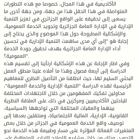
الأكاديمية في هذا المجال، خصوصا مع هذه التطورات
المتواصلة في هذا الحقل هذا من جهة، ومن جهة أخرى ما
يسعى إلى تحقيقه على الواقع الجزائري في تعزيز التنمية
الإدارية في الإدارة العامة الجزائرية وتجويد الخدمة العمومية،
والإشكالية المطروحة حول هذا الموضوع والذي يحتاج إلى
إجابة هو "إلى أي مدى ساهمت التنمية الإدارية في تحسين
أداء الإدارة العامة الجزائرية بهدف تحقيق جودة الخدمة
العمومية؟".
وفي اطار الإجابة عن هذه الإشكالية ارتأينا إلى تقسيم هذه
الدراسة إلى أربعة فصول وهذا ما أملاه علينا منطق العمل
البحثي السليم لها، حيث انطلقنا من التأصيل النظري للمفاهيم
الرئيسية لهذه الدراسة "التنمية الإدارية والخدمة العمومية"،
محاولين تفكيك المفهومين من خلال الاجتهادات المختلفة
للباحثين الأكاديميين ومركزين في ذلك على العلاقة النظرية
بينهما والعقبات المختلفة التي تواجهها (السياسية،
القانونية، الإدارية، المالية الاجتماعية)، ومنتقلين بعدها إلى
توصيف واقع الخدمة العمومية في الجزائر من خلال بعض
المتغيرات الفعالة المؤثرة على مسار وطبيعة هذه الخدمة نحو
التجويد، وذلك من خلال مشاريع الإصلاح الإداري المتعاقبة على