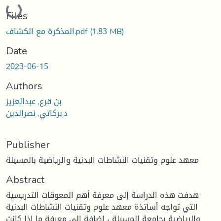
Loading...
Files
المذكرة مع الكشاف.pdf
(1.83 MB)
Date
2023-06-15
Authors
بن قرع, عبدالعزيز
د.بركاتي, نصرالدين
Publisher
معهد علوم وتقنيات النشاطات البدنية والرياضية بالمسيلة
Abstract
هدفت هذه الدراسة إلى معرفة أهم المعوقات التدريسية
التي تواجه أساتذة معهد علوم وتقنيات النشاطات البدنية
والرياضية بجامعة المسيلة ، إضافة إلى معرفة ما إذا كانت