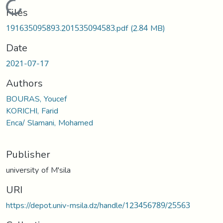
Loading...
Files
191635095893.201535094583.pdf
(2.84 MB)
Date
2021-07-17
Authors
BOURAS, Youcef
KORICHI, Farid
Enca/ Slamani, Mohamed
Publisher
university of M'sila
URI
https://depot.univ-msila.dz/handle/123456789/25563