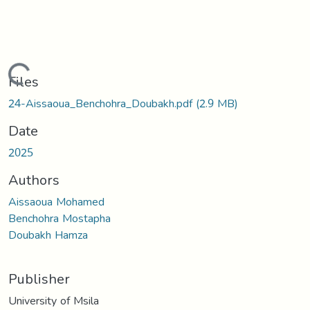
Loading...
Files
24-Aissaoua_Benchohra_Doubakh.pdf
(2.9 MB)
Date
2025
Authors
Aissaoua Mohamed
Benchohra Mostapha
Doubakh Hamza
Publisher
University of Msila