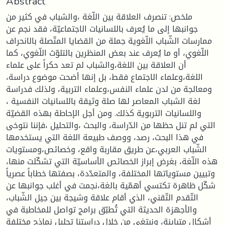
Abstract
ملخص: تنصرف العلاقة بين اللّغة ،والشباب في كثير من
جوانبها إلى ما يُعرف باللسانيات الاجتماعيّة، فقد نجم عن
ممارسات الشّباب اللّغوية جملة من القضايا المتّصلة بالانحراف
اللّغوي، أو ما يُعرف عند بعض المنظرين بالتلوّث اللّغوي، كما
أن العلاقة بين اللغة،والشباب لم تعد حكراً على علماء
اللغة،وعلماء الاجتماع فقط، بل إنها أضحت موضوع دراسة،
ومعالجة من لدن علماء النفس،وعلماء التربية، ولذلك فدراسة
لغة الشباب المعاصر لها صلة وثيقة باللسانيات النفسية ،
واللسانيات التربوية كذلك. ومن أجل الإحاطة بهذه القضيّة
التي لم تنل حظها من الدّراسة، والبحث ،والتحليل ،فإننا نتوخى
في هذا البحث، رصد، ووصف طبيعة اللغة التي يستخدمها
الشّباب العربي،عن طريق مقاربة واقع، وخصائص،ومستويات
هذه اللّغة، بغرض إبراز الخصائص الأساسيّة التي تشكّلت منها،
وتبيين مستوياتها المختلفة، والمتعدّدة، بصفتها خطاباً عصرياً
شكّل ظاهرة تكتسي أهمّية بالغة،نجمت في أغلب جوانبها عن
التّقدم التّقني، الذي أقام علاقة وشيجة بين جيل الشّباب،
والأجهزة الحديثة التي تُطبّق برامج تواصل للمخاطبة في
أشكال متباينة، ونبتغي من خلال دراستنا تحليل نماذج مختلفة