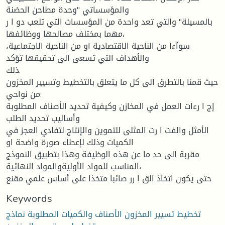
والمؤسساتي "وحدة مطاحن الحضنة
بالمسيلة" والتي تعد واحدة من المؤسسات التي تلعب دو ا ر
مهما بمختلف مصالحها ووظائفها،
سوآءا من الناحية الاقتصادية او من الناحية الاجتماعية،
والأهداف التي تسعى الى تحقيقها تؤكد
ذلك.
حيث قمنا بالتطرق الى كل ما يتعلق بالتخطيط وتسيير المخزون
من نواحي:
إج ا رءات العمل في المخازن وكيفية تحديد الأصناف المطلوبة
وأساليب تحديد الطلب
الأمثل والفت ا رت المثلى للتموين والإنتاج لتفادي العجز في
الكميات وذلك لإعطاء صورة واضحة او
مقربة الى حد ما عن هذه الوظيفة وهذا بتطبيق النموذج
المناسب للمواد الأوليةوالمواد النهائية،
حتى يكون اتخاذ الق ا رر صائبا متخذا على أساس علمي مقنع
Keywords
تخطيط تسيير المخزون الأصناف والكميات المطلوبة نماذج