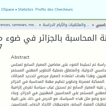
f DSpace
Statistics
Profils des Chercheurs
Conferences, seminars, meetings, and study days
المؤتمرات والندوات والملتقيات والأيام الدراسة
 المحاسبة بالجزائر في ضوء مت
ES7
Abstract
راسة تم تسليط الضوء على مضامين المعيار السابع لمجلس
محاسبي الدولية، والمتعلق بعملية التطوير المهني المستمر
هنيين، وهذا بهدف اعتماده كمعيار مرجعي لتحديد المجالات
الممكنة لعصرنة وتطوير تنظيم مهنة المحاسبة في الجزائر.
 عليه المعيار السابع تم تسجيل غياب سياسة تفرض إلزامية
مهني المستمر على المحاسبين المهنيين في الجزائر، وبناء
 نحو وضع مثل هذه السياسة، مع الحرص في ذلك على تلبية
متطلبات المعيار السابع، وتوجيهات الاتحاد الدولي للمحاسبين(IFAC