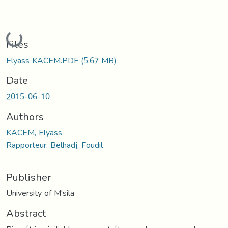
Loading...
Files
Elyass KACEM.PDF
(5.67 MB)
Date
2015-06-10
Authors
KACEM, Elyass
Rapporteur: Belhadj, Foudil
Publisher
University of M'sila
Abstract