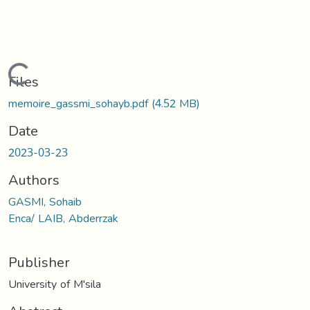
Loading...
Files
memoire_gassmi_sohayb.pdf
(4.52 MB)
Date
2023-03-23
Authors
GASMI, Sohaib
Enca/ LAIB, Abderrzak
Publisher
University of M'sila