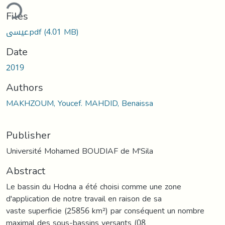
ding...
Files
عيسى.pdf
(4.01 MB)
Date
2019
Authors
MAKHZOUM, Youcef. MAHDID, Benaissa
Publisher
Université Mohamed BOUDIAF de M'Sila
Abstract
Le bassin du Hodna a été choisi comme une zone
d'application de notre travail en raison de sa
vaste superficie (25856 km²) par conséquent un nombre
maximal des sous-bassins versants (08