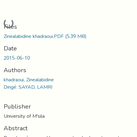
Loading...
Files
Zinealabidine khadraoui.PDF
(5.39 MB)
Date
2015-06-10
Authors
khadraoui, Zinealabidine
Dirigé: SAYAD, LAMRI
Publisher
University of M'sila
Abstract