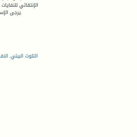
الإنتقائي للنفايات
يرجى الإستفادة منها في الأخير نقول أن تغير يبدأ من الفرد الى الكل.
التلوث البيئي
,
النف