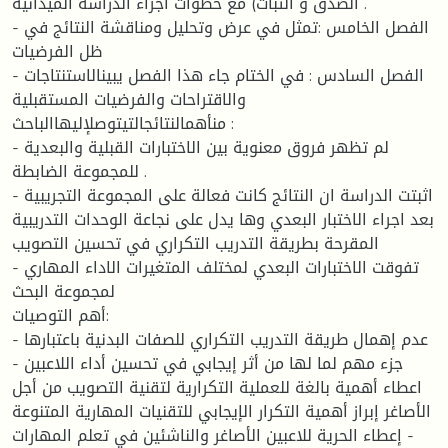
الصدق و الثبات) مع خطوات اجراء الدراسة الميدانية .
- الفصل الخامس :تمثل في عرض وتحليل ومناقشة النتائج في
ظل الفرضيات
- الفصل السادس : في الختام جاء هذا الفصل يبينالاستنتاجات
والاقتراحات والفرضيات المستقبلية
منأهمالنتائجالتيتوصلإليهاالباحث :
- لم تظهر فروق معنوية بين الاختبارات القبلية والبعدية
للمجموعة الضابطة .
- اثبتت الدراسة ان النتائج كانت فعالة على المجموعة التجريبية
بعد اجراء الاختبار البعدي وها يدل على نجاعة الوحدات التدريبية
المقرحة بطريقة التدريب التكراري في تحسين التصويب
- تفوقت الاختبارات البعدي لمختلف المتغيرات الاداء المهاري
لمجموعة البحث
أهم التوصيات:
- عدم إهمال طريقة التدريب التكراري للصفات البدنية باعتبارها
جزء مهم لما لها من أثر إيجابي في تحسين أداء اللاعبين -
اعطاء أهمية بالغة للعملية التكرارية لتقنية التصويب من أجل
الأصاغر إبراز أهمية التكرار الإيجابي للتقنيات المهارية المتنوعة
- إعطاء الحرية للاعبين الأصاغر والناشئين في تعلم المهارات