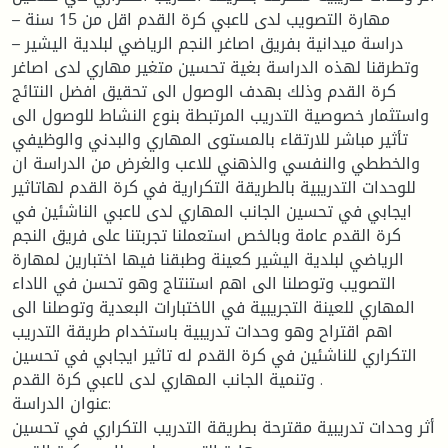
مهارة التصويب لدى لاعبي كرة القدم اقل من 15 سنة –
دراسة ميدانية بفريق اصاغر النجم الرياضي لبلدية اليشير –
وتطرقنا لهذه الدراسة بغية تحسين متغير مهاري لدى اصاغر
كرة القدم وذلك بهدف الوصول الى تحقيق افضل النتائج
واستثمار خصوصية التدريب المرتبطة بنوع النشاط للوصول الى
تأثير مباشر للارتقاء بالمستوى المهاري والبدني والوظيفي
والخططي والنفسي والذهني للاعب والغرض من الدراسة ان
للوحدات التدريبية بالطريقة التكرارية في كرة القدم لهاتاثير
ايجابي في تحسين الجانب المهاري لدى لاعبي الناشئين في
كرة القدم عامة وبالخص استعملنا تجربتنا على فريق النجم
الرياضي لبلدية اليشير كعينة وطبقنا فيها اختبارين لمهارة
التصويب وتوصلنا الى اهم استنتاج وهو تحسن في الاداء
المهاري للعينة التجريبية في الاختبارات البعدية وتوصلنا الى
اهم اقتراح وهو وحدات تدريبية باستخدام طريقة التدريب
التكراري للناشئين في كرة القدم له تاثير ايجابي في تحسين
وتنمية الجانب المهاري لدى لاعبي كرة القدم .
عنوان الدراسة:
أثر وحدات تدريبية مقترحة بطريقة التدريب التكراري في تحسين