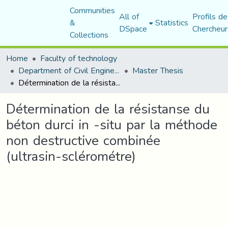
Communities
All of
Profils de
&
Statistics
DSpace
Chercheur
Collections
Home
Faculty of technology
Department of Civil Engineering
Master Thesis
Détermination de la résistanse du béton durci in -situ par la méthode non destructive combinée (ultrasin-sclérométre)
Détermination de la résistanse du
béton durci in -situ par la méthode
non destructive combinée
(ultrasin-sclérométre)