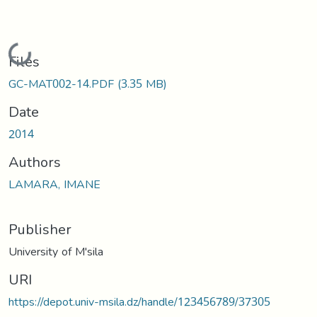
Loading...
Files
GC-MAT002-14.PDF
(3.35 MB)
Date
2014
Authors
LAMARA, IMANE
Publisher
University of M'sila
URI
https://depot.univ-msila.dz/handle/123456789/37305