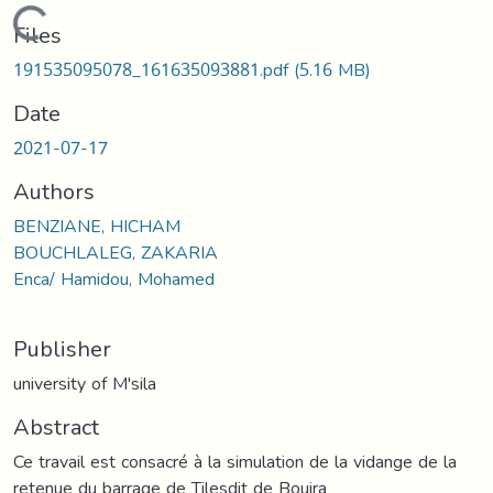
Loading...
Files
191535095078_161635093881.pdf
(5.16 MB)
Date
2021-07-17
Authors
BENZIANE, HICHAM
BOUCHLALEG, ZAKARIA
Enca/ Hamidou, Mohamed
Publisher
university of M'sila
Abstract
Ce travail est consacré à la simulation de la vidange de la
retenue du barrage de Tilesdit de Bouira