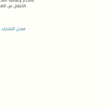
بالادخار وعلاقته الع
الانتقال من الا
معدل التشارك، ا