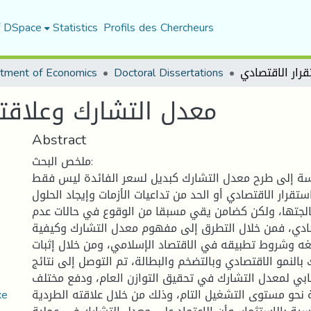
f DSpace
Statistics
Profils des Chercheurs
tment of Economics
Doctoral Dissertations
معدل التشارك وعلاقته
Abstract
ملخص البحث:
ة إلى طرح معدل التشارك كبديل لسعر الفائدة ليس فقط
تقرار الاقتصادي أو الحد من تداعيات الأزمات وإيجاد الحلول
الجتها، ولكن كضامن يقي مسبقا من الوقوع في حالات عدم
تصادي، فمن خلال التطرق إلى مفهوم معدل التشارك وكيفية
ه وشروط تطبيقه في الاقتصاد الإسلامي، ومن خلال إثبات
بالنمو الاقتصادي وبالتضخم والبطالة، تم التوصل إلى نتائج
جابي لمعدل التشارك في تحقيق التوازن العام، ودفع مختلف
pdf معدل التشارك وع
ة نحو مستوى التشغيل التام، وذلك من خلال علاقته الطردية