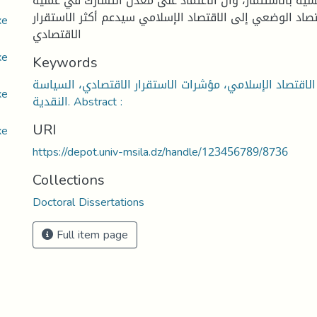
كسية بالاستثمار، وأن الاعتماد على معدل التشارك في عملية
قتصاد الوضعي إلى الاقتصاد الإسلامي سيدعم أكثر الاستقرار
pdf معدل التشارك وع
الاقتصادي
pdf معدل التشارك وع
Keywords
لاقتصاد الإسلامي، مؤشرات الاستقرار الاقتصادي، السياسة
pdf معدل التشارك وع
النقدية. Abstract :
URI
pdf معدل التشارك وع
https://depot.univ-msila.dz/handle/123456789/8736
Collections
Doctoral Dissertations
Full item page