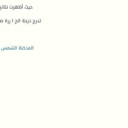
حيث أظهرت نتائج 
تدرج درجة الح ا ررة 
المدخنة الشمس ية،