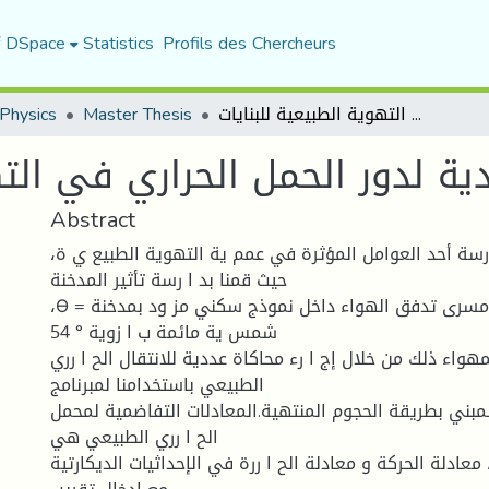
f DSpace
Statistics
Profils des Chercheurs
محاكاة عددية لدور الحمل الحراري في التهوية الطبيعية للبنايات
Master Thesis
Physics
ية لدور الحمل الحراري في الته
Abstract
 رسة أحد العوامل المؤثرة في عمم ية التهوية الطبيع ي ة،
حيث قمنا بد ا رسة تأثير المدخنة
،Ɵ = الشمسية في مسرى تدفق الهواء داخل نموذج سكني مز ود بمدخنة
شمس ية مائمة ب ا زوية ° 54
واء ذلك من خلال إج ا رء محاكاة عددية للانتقال الح ا رري
الطبيعي باستخدامنا لمبرنامج
مبني بطريقة الحجوم المنتهية.المعادلات التفاضمية لمحمل
الح ا رري الطبيعي هي
 معادلة الحركة و معادلة الح ا ررة في الإحداثيات الديكارتية