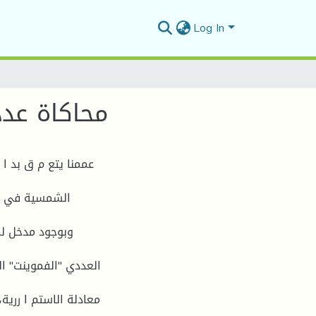
Log In
محاكاة عدد
عممنا يتع م ق بد ا
وبوجود مدخل لمه
العددي "الفموينت" ال
معادلة الاستم ا ررية،