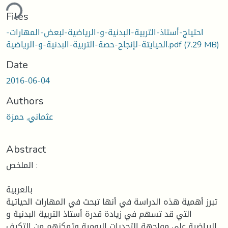
ding...
Files
احتياج-أستاذ-التربية-البدنية-و-الرياضية-لبعض-المهارات-
(7.29 MB)
الحيايتة-لإنجاح-حصة-التربية-البدنية-و-الرياضية.pdf
Date
2016-06-04
Authors
عثماني, حمزة
Abstract
الملخص :
بالعربية
تبرز أهمية هذه الدراسة في أنها تبحث في المهارات الحياتية
التي قد تسهم في زيادة قدرة أستاذ التربية البدنية و
الرياضية على مواجهة التحديات اليومية وتمكنهم من التكيف