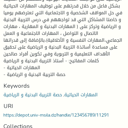
بشكل فاعل من خلال قدرتهم على توظيف المهارات الحياتية
في حل المواقف الشخصية و الاجتماعية التي تعترضهم يوميا
و خاصتا المشاكل التي قد تواجههم في درس التربية البدنية
و الرياضية وتركز على ( المهارات البدنية و المهارية ، مهارات
الاتصال و التواصل ، المهارات الاجتماعية و العمل
الجماعي،المهارات النفسية و الأخلاقية)،بالإضافة إلى قدراتها
على مساعدة أساتذة التربية البدنية و الرياضية على تحقيق
الأهداف التعليمية و التربوية وفي تكوين أفراد صالحين
كلمات المفاتيح: - أستاذ التربية البدنية و الرياضية
- المهارات الحياتية
- حصة التربية البدنية و الرياضية
Keywords
المهارات الحياتية
,
حصة التربية البدنية و الرياضية
URI
https://depot.univ-msila.dz/handle/123456789/11291
Collections