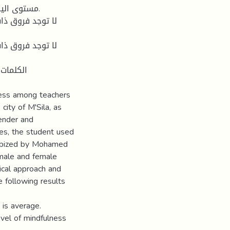
الكلمات 
ness among teachers
city of M'Sila, as
gender and
ves, the student used
Arabized by Mohamed
male and female
ical approach and
e following results
 is average.
level of mindfulness