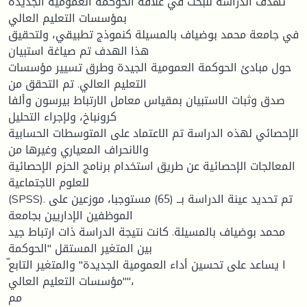
تهدف الدراسة للبحث في علاقة الحوكمة العمومیة الجدیدة
بمؤسسات التعلیم العالي
في جامعة محمد بوضیاف بالمسیلة كنموذج تطبیقي، ولتحقیق
هذا الهدف تم صیاغة استبیان
حول مبادئ الحوكمة العمومیة الجیدة وطرق تسییر مؤسسات
التعلیم العالي. تم التحقق من
صدق وثبات الاستبیان بمقیاس معامل الارتباط بیرسون وألفا
كرونباخ، ولإجراء التحلیل
الإحصائي لهذه الدراسة تم الاعتماد على المتوسطات الحسابیة
والانحراف المعیاري وغیرها من
المعالجات الإحصائیة عن طریق استخدام برنامج الحزم الإحصائیة
للعلوم الاجتماعیة
(SPSS). تم تحدید عینة الدراسة بــ (65) مستوجبا، موزعین على
الموظفین الإداریین بجامعة
محمد بوضیاف بالمسیلة. كانت نتیجة الدراسة ذات ارتباط جید
بین المتغیر المستقل "الحوكمة
"مؤسسات التعلیم العالي"،
مم