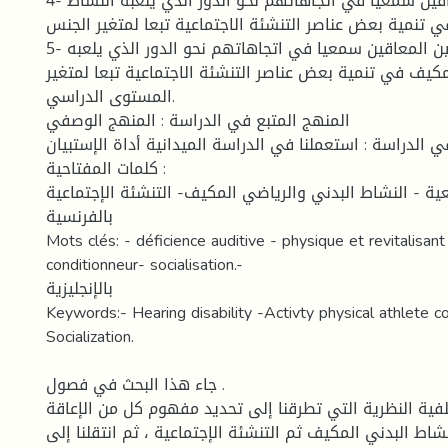
4- هناك فروق بين المعاقين سمعيا في اتجاهاتهم نحو الدور الذي يلعبه النشاط
ي تنمية بعض عناصر التنشئة الاجتماعية تبعا لمتغير الجنس
5- لا توجد فروق بين المعاقين سمعيا في اتجاهاتهم نحو الدور الذي يلعبه
مكيف في تنمية بعض عناصر التنشئة الاجتماعية تبعا لمتغير
المستوى الدراسي.
المنهج المتبع في الدراسة : المنهج الوصفي
 الدراسة : استعملنا في الدراسة الميدانية أداة الإستبيان
كلمات المفتاحية :
ية - النشاط البدني والرياضي المكيف- التنشئة الإجتماعية
بالفرنسية
Mots clés: - déficience auditive - physique et revitalisant
conditionneur- socialisation.-
بالإنجليزية
Keywords:- Hearing disability -Activty physical athlete co
Socialization.
جاء هذا البحث في فصول .
لفية النظرية التي تطرقنا إلى تحديد مفهوم كل من الإعاقة
اط البدني المكيف ثم التنشئة الإجتماعية ، ثم انتقلنا إلى