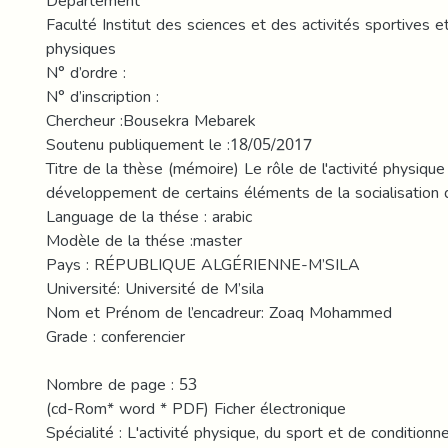
Département
Faculté Institut des sciences et des activités sportives e
physiques
N° d’ordre :
N° d’inscription :
Chercheur :Bousekra Mebarek
Soutenu publiquement le :18/05/2017
Titre de la thèse (mémoire) Le rôle de l'activité physiqu
développement de certains éléments de la socialisation
Language de la thése : arabic
Modèle de la thése :master
Pays : RÉPUBLIQUE ALGÉRIENNE-M’SILA
Université: Université de M’sila
Nom et Prénom de l’encadreur: Zoaq Mohammed
Grade : conferencier
Nombre de page : 53
(cd-Rom* word * PDF) Ficher électronique
Spécialité : L'activité physique, du sport et de condition