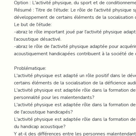
Option : L'activité physique, du sport et de conditionneme
Résumé : Titre de l'étude: Le rôle de l'activité physique 
développement de certains éléments de la socialisation
Le but de l'étude:
-abraz le rôle important joué par l'activité physique adap
l'acoustique désactivé.
-abraz le rôle de l'activité physique adaptée pour acquéri
acoustiquement handicapées contribuent à la société de 
Problématique:
L'activité physique est adapté un rôle positif dans le d
certains éléments de la socialisation de la déficience audi
L'activité physique est adaptée rôle dans la formation de
personnalité pour les malentendants?
L'activité physique est adaptée rôle dans la formation de
de l'acoustique handicapés?
L'activité physique est adaptée rôle dans la formation d
du handicap acoustique?
Y at-il des différences entre les personnes malentendan