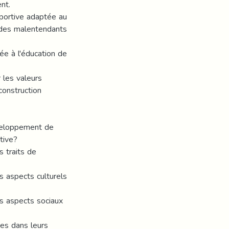
nt.
sportive adaptée au
 des malentendants
tée à l'éducation de
r les valeurs
construction
éveloppement de
tive?
s traits de
s aspects culturels
es aspects sociaux
tes dans leurs