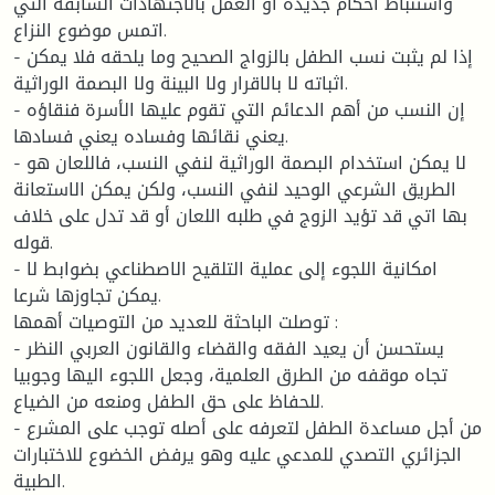
واستنباط أحكام جديدة أو العمل بالاجتهادات السابقة التي
اتمس موضوع النزاع.
- إذا لم يثبت نسب الطفل بالزواج الصحيح وما يلحقه فلا يمكن
اثباته لا بالاقرار ولا البينة ولا البصمة الوراثية.
- إن النسب من أهم الدعائم التي تقوم عليها الأسرة فنقاؤه
يعني نقائها وفساده يعني فسادها.
- لا يمكن استخدام البصمة الوراثية لنفي النسب، فاللعان هو
الطريق الشرعي الوحيد لنفي النسب، ولكن يمكن الاستعانة
بها اتي قد تؤيد الزوج في طلبه اللعان أو قد تدل على خلاف
قوله.
- امكانية اللجوء إلى عملية التلقيح الاصطناعي بضوابط لا
يمكن تجاوزها شرعا.
توصلت الباحثة للعديد من التوصيات أهمها :
- يستحسن أن يعيد الفقه والقضاء والقانون العربي النظر
تجاه موقفه من الطرق العلمية، وجعل اللجوء اليها وجوبيا
للحفاظ على حق الطفل ومنعه من الضياع.
- من أجل مساعدة الطفل لتعرفه على أصله توجب على المشرع
الجزائري التصدي للمدعي عليه وهو يرفض الخضوع للاختبارات
الطبية.