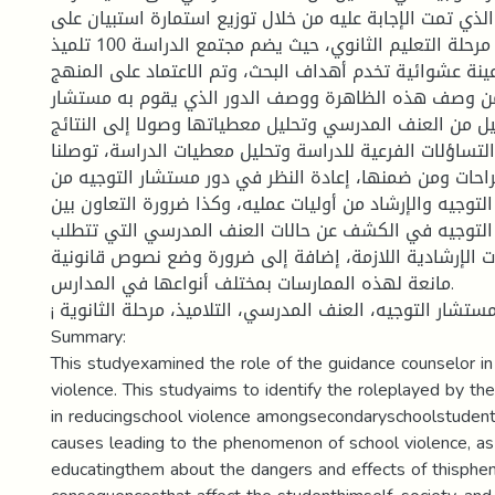
والذي تمت الإجابة عليه من خلال توزيع استمارة استبيان على
عينة من تلاميذ مرحلة التعليم الثانوي، حيث يضم مجتمع الدراسة 100 تلميذ
ينة عشوائية تخدم أهداف البحث، وتم الاعتماد على المنهج
ن وصف هذه الظاهرة ووصف الدور الذي يقوم به مستشار
ليل من العنف المدرسي وتحليل معطياتها وصولا إلى النتائج
لتساؤلات الفرعية للدراسة وتحليل معطيات الدراسة، توصلنا
احات ومن ضمنها، إعادة النظر في دور مستشار التوجيه من
توجيه والإرشاد من أوليات عمليه، وكذا ضرورة التعاون بين
التوجيه في الكشف عن حالات العنف المدرسي التي تتطلب
ت الإرشادية اللازمة، إضافة إلى ضرورة وضع نصوص قانونية
مانعة لهذه الممارسات بمختلف أنواعها في المدارس.
¡ الكلمات المفتاحية: مستشار التوجيه، العنف المدرسي، التلاميذ، مرحلة الثانوية.
Summary:
This studyexamined the role of the guidance counselor in
violence. This studyaims to identify the roleplayed by th
in reducingschool violence amongsecondaryschoolstudent
causes leading to the phenomenon of school violence, as
educatingthem about the dangers and effects of thisph