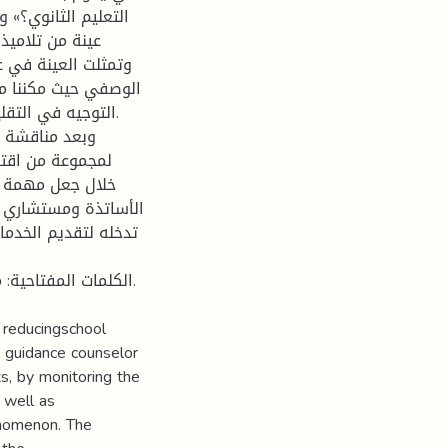
التعليم الثانوي؟» 
وتمثلت العينة في ع
الوصفي حيث مكننا م
التوجيه في التق.
وبعد مناقشة ا
لمجموعة من اقتر
خلال جعل مهمة ال
الأساتذة ومستشاري 
تدخله لتقديم الخدما
 reducingschool
e guidance counselor
s, by monitoring the
 well as
enomenon. The