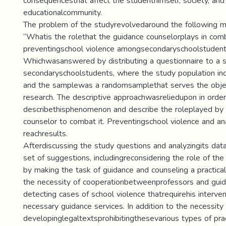
consequencesthat affect the studenthimself, society, and
educationalcommunity.
The problem of the studyrevolvedaround the following m
“Whatis the rolethat the guidance counselorplays in com
preventingschool violence amongsecondaryschoolstuden
Whichwasanswered by distributing a questionnaire to a 
secondaryschoolstudents, where the study population in
and the samplewas a randomsamplethat serves the objec
research. The descriptive approachwasreliedupon in order
describethisphenomenon and describe the roleplayed by 
counselor to combat it. Preventingschool violence and ana
reachresults.
Afterdiscussing the study questions and analyzingits da
set of suggestions, includingreconsidering the role of th
by making the task of guidance and counseling a practicalp
the necessity of cooperationbetweenprofessors and guid
detecting cases of school violence thatrequirehis interve
necessary guidance services. In addition to the necessity
developinglegaltextsprohibitingthesevarious types of prac