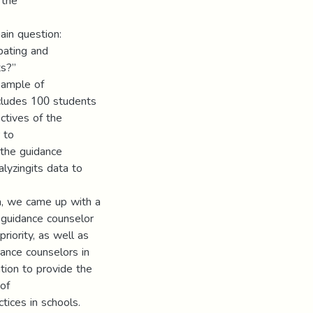
 the
ain question:
bating and
ts?”
sample of
cludes 100 students
tives of the
 to
the guidance
lyzingits data to
ta, we came up with a
e guidance counselor
riority, as well as
ance counselors in
ntion to provide the
 of
tices in schools.