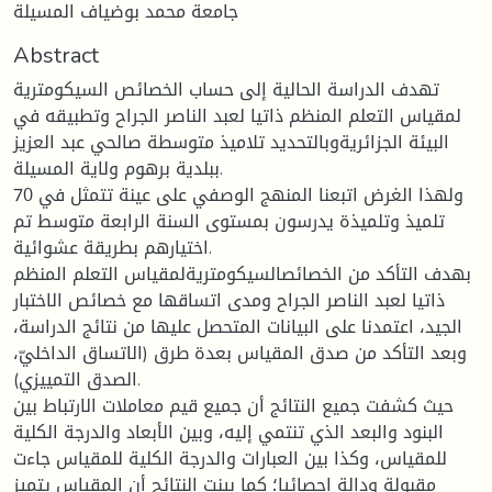
جامعة محمد بوضياف المسيلة
Abstract
تهدف الدراسة الحالية إلى حساب الخصائص السيكومترية
لمقياس التعلم المنظم ذاتيا لعبد الناصر الجراح وتطبيقه في
البيئة الجزائريةوبالتحديد تلاميذ متوسطة صالحي عبد العزيز
ببلدية برهوم ولاية المسيلة.
ولهذا الغرض اتبعنا المنهج الوصفي على عينة تتمثل في 70
تلميذ وتلميذة يدرسون بمستوى السنة الرابعة متوسط تم
اختيارهم بطريقة عشوائية.
بهدف التأكد من الخصائصالسيكومتريةلمقياس التعلم المنظم
ذاتيا لعبد الناصر الجراح ومدى اتساقها مع خصائص الاختبار
الجيد، اعتمدنا على البيانات المتحصل عليها من نتائج الدراسة،
وبعد التأكد من صدق المقياس بعدة طرق (الاتساق الداخليّ،
الصدق التمييزي).
حيث كشفت جميع النتائج أن جميع قيم معاملات الارتباط بين
البنود والبعد الذي تنتمي إليه، وبين الأبعاد والدرجة الكلية
للمقياس، وكذا بين العبارات والدرجة الكلية للمقياس جاءت
مقبولة ودالة احصائيا؛ كما بينت النتائج أن المقياس يتميز