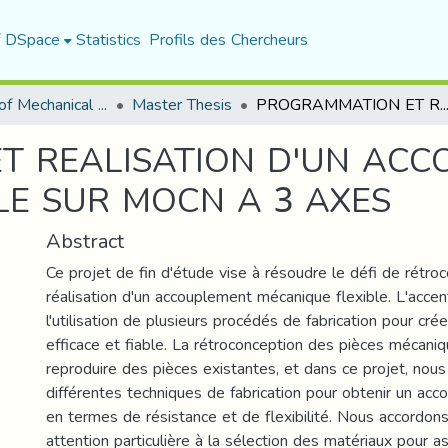
f DSpace
Statistics
Profils des Chercheurs
Department of Mechanical Engineering
Master Thesis
PROGRAMMATION ET REALISATION D'UN ACCOUPLEMENT MECANIQUE FLEXIBLE SUR MOC
T REALISATION D'UN ACC
LE SUR MOCN A 3 AXES
Abstract
Ce projet de fin d'étude vise à résoudre le défi de rétro
réalisation d'un accouplement mécanique flexible. L'accen
l'utilisation de plusieurs procédés de fabrication pour cr
efficace et fiable. La rétroconception des pièces mécan
reproduire des pièces existantes, et dans ce projet, nou
différentes techniques de fabrication pour obtenir un ac
en termes de résistance et de flexibilité. Nous accordo
attention particulière à la sélection des matériaux pour ass