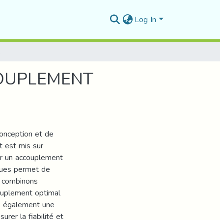
Log In
N A 3 AXES
OUPLEMENT
conception et de
t est mis sur
éer un accouplement
iques permet de
s combinons
couplement optimal
ns également une
urer la fiabilité et